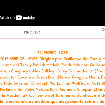
C
PINOCHO
24/ENERO/2022
CIEMBRE DEL 2022. Dirigida por: Guillermo del Toro y M
illermo del Toro y Patrick McHale. Producida por: Guillerm
enson Company), Alex Bulkley, Corey Campodonico (Sha
roductor Ejecutivo: Jason Lust. Elenco: Gregory Mann, 
, Tilda Swinton, Christoph Waltz, Finn Wolfhard, Cate B
 Perlman, Tim Blake Nelson, Burn Gorman. Sinopsis: El ci
 la Academia® Guillermo del Toro reinventa el cuento cl
 de la marioneta de madera que mágicamente cobra vida 